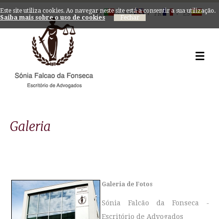
Este site utiliza cookies. Ao navegar neste site está a consentir a sua utilização.
|
|
|
PT
EN
FR
ES
Saiba mais sobre o uso de cookies
Galeria
Galeria de Fotos
Sónia Falcão da Fonseca -
Escritório de Advogados